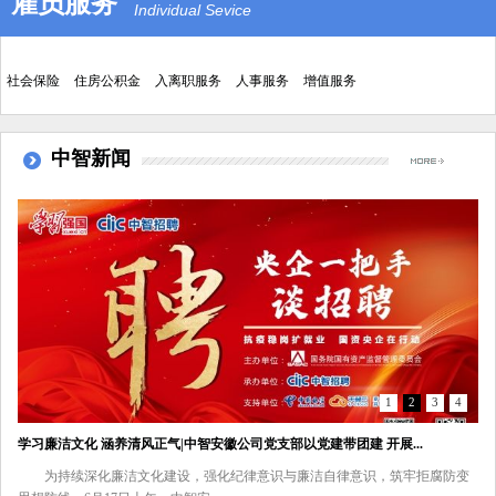
雇员服务
Individual Sevice
中智安徽公司企业展厅、党员活动室装修项目邀标公告
2021年4月马鞍山郑蒲港保税物流有限公司公开招聘 第二批次拟录用...
2021年4月马鞍山郑蒲港保税物流有限公司公开招聘 第一批次拟录...
社会保险
住房公积金
入离职服务
人事服务
增值服务
合肥庐源电力工程有限公司2021年高校毕业生招聘公告
“喜迎二十大，奋进新征程”中智集团发展成就展
中智新闻
关于他人盗用我公司名义进行诈骗的声明
合肥市地方病防治所公开招聘编外使用工作人员拟聘用公示
中共合肥市委台湾工作办公室公开招聘政府购买服务岗位人员拟聘用...
中共合肥市委台湾工作办公室公开招聘政府购买服务岗位人员补录招...
合肥市地方病防治所2022年招聘编外使用工作人员公告
2022年合肥急救中心公开招聘考核安排公告
中共合肥市委台湾工作办公室 公开招聘政府购买服务岗位人员公告
安徽交控信息产业有限公司 职业经理人公开选聘公告
1
2
3
4
关于合肥急救中心调度员、急救护士岗位招聘停止简历接收公告
2022合肥急救中心担架员招聘启事
学习廉洁文化 涵养清风正气|中智安徽公司党支部以党建带团建 开展...
2022合肥急救中心调度员、急救护士招聘启事
为持续深化廉洁文化建设，强化纪律意识与廉洁自律意识，筑牢拒腐防变