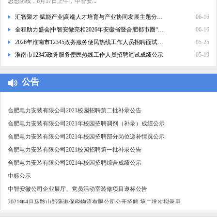
中智安徽公司2021年-2023年度供应商入库项目中标公示
思想防线，6月17日上午，中智安...
合肥市消防救援支队招聘A1驾驶员公告
汇智聚才 赋能产业|高端人才培育与产业协同发展主题分享会成功举...
06-16
中智安徽经济技术合作有限公司 2021年-2023年度供应商入库项目招...
全程助力盛会|中智安徽亮相2026年安徽省暨合肥都市圈“智汇江淮”...
06-16
合肥电力安装有限公司2021年校园招聘拟录用人员公示
2026年淮南市12345政务服务便民热线工作人员招聘面试成绩公示
05-25
合肥市商务局2021年公开招聘政府购买服务人员拟聘用名单公示
淮南市12345政务服务便民热线工作人员招聘笔试成绩公示
05-19
2021年合肥电力安装有限公司 项目部岗位人员招聘公告
合肥电力安装有限公司2021年校园招聘二次补录成绩公示
公告
2021年合肥急救中心担架员招聘综合成绩及入围考察环节名单
合肥电力安装有限公司2021校园招聘第二批补录公告
合肥电力安装有限公司2021年校园招聘调剂（补录）成绩公示
合肥电力安装有限公司2021年校园招聘部分岗位递补情况公示
合肥电力安装有限公司2021校园招聘第一批补录公告
合肥电力安装有限公司2021年校园招聘综合成绩公示
中标公示
中智安徽公司企业展厅、党员活动室装修项目邀标公告
2021年4月马鞍山郑蒲港保税物流有限公司公开招聘 第二批次拟录用...
2021年4月马鞍山郑蒲港保税物流有限公司公开招聘 第一批次拟录...