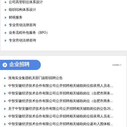
公司高管职位体系设计
合肥市商务局2021年公开招聘政府购买服务人员拟聘用名单公示
组织结构体系设计
2021年合肥电力安装有限公司 项目部岗位人员招聘公告
财税服务
合肥电力安装有限公司2021年校园招聘二次补录成绩公示
专业劳动法律咨询
2021年合肥急救中心担架员招聘综合成绩及入围考察环节名单
业务流程外包服务（BPO）
合肥电力安装有限公司2021校园招聘第二批补录公告
专业劳动法律咨询
合肥电力安装有限公司2021年校园招聘调剂（补录）成绩公示
合肥电力安装有限公司2021年校园招聘部分岗位递补情况公示
合肥电力安装有限公司2021校园招聘第一批补录公告
企业招聘
合肥电力安装有限公司2021年校园招聘综合成绩公示
中标公示
淮海实业集团机关部门副职招聘公告
中智安徽公司企业展厅、党员活动室装修项目邀标公告
中智安徽经济技术合作有限公司公开招聘相关辅助岗位拟录用人员名...
2021年4月马鞍山郑蒲港保税物流有限公司公开招聘 第二批次拟录用...
中智安徽经济技术合作有限公司公开招聘相关辅助岗位（合肥市商务...
2021年4月马鞍山郑蒲港保税物流有限公司公开招聘 第一批次拟录...
中智安徽经济技术合作有限公司公开招聘相关辅助岗位（合肥市商务...
合肥庐源电力工程有限公司2021年高校毕业生招聘公告
关于中智安徽经济技术合作有限公司公开招聘相关辅助岗位的公告20...
中智安徽经济技术合作有限公司公开招聘相关辅助岗位拟录用人员名...
中智安徽经济技术合作有限公司公开招聘相关辅助岗位递补入围体检...