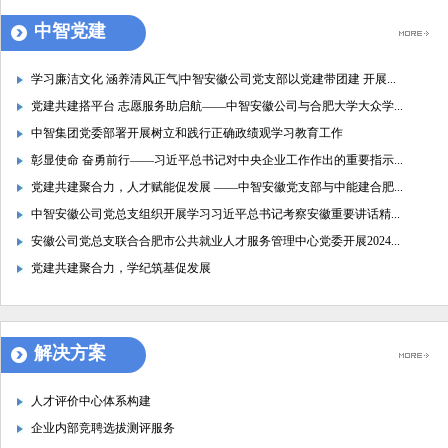
合肥庐源电力工程有限公司2021年高校毕业生招聘公告
中智党建
“喜迎二十大，奋进新征程”中智集团发展成就展
关于他人盗用我公司名义进行诈骗的声明
学习廉洁文化 涵养清风正气|中智安徽公司党支部以党建带团建 开展...
合肥市地方病防治所公开招聘编外使用工作人员拟聘用公示
党建共建搭平台 志愿服务助启航——中智安徽公司与合肥大学大众学...
中共合肥市委台湾工作办公室公开招聘政府购买服务岗位人员拟聘用...
中智集团党委部署开展树立和践行正确政绩观学习教育工作
中共合肥市委台湾工作办公室公开招聘政府购买服务岗位人员补录招...
彰显使命 奋勇前行——习近平总书记对中央企业工作作出的重要指示...
合肥市地方病防治所2022年招聘编外使用工作人员公告
党建共建聚合力，人才赋能促发展 ——中智安徽党支部与中能建合肥...
2022年合肥急救中心公开招聘考核安排公告
中智安徽公司党总支组织开展学习习近平总书记考察安徽重要讲话精...
中共合肥市委台湾工作办公室 公开招聘政府购买服务岗位人员公告
安徽公司党总支联合合肥市公共就业人才服务管理中心党委开展2024...
安徽交控信息产业有限公司 职业经理人公开选聘公告
党建共建聚合力，学纪筑基促发展
关于合肥急救中心调度员、急救护士岗位招聘停止简历接收公告
2022合肥急救中心担架员招聘启事
2022合肥急救中心调度员、急救护士招聘启事
解决方案
中智安徽公司2021年-2023年度供应商入库项目中标公示
合肥市消防救援支队招聘A1驾驶员公告
人才评价中心体系构建
中智安徽经济技术合作有限公司 2021年-2023年度供应商入库项目招...
企业内部竞聘选拔测评服务
合肥电力安装有限公司2021年校园招聘拟录用人员公示