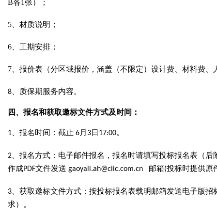
B各1张
）；
5、材质说明；
6、工期安排；
7、报价表（分区域报价，涵盖（不限定）设计费、材料费、
、质保期服务内容。
8
四、报名和获取邀标文件方式及时间：
、报名时间：截止
月
日
。
1
6
3
17:00
、报名方式：电子邮件报名，报名时请填写投标报名表（后
2
作成
文件发送
邮箱
投标时提供原
PDF
gaoyali.ah@ciic.com.cn
(
、获取邀标文件方式：按投标报名表载明邮箱发送电子版招
3
求）。