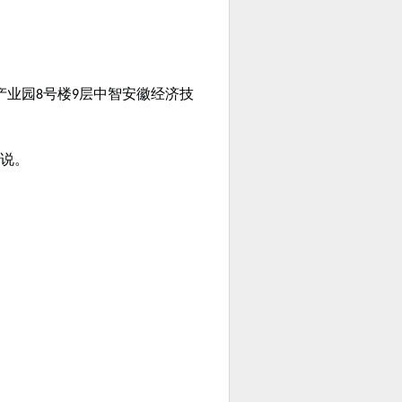
产业园
号楼
层中智安徽经济技
8
9
说。