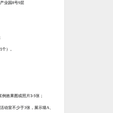
产业园8号9层
；
个）
。
1
案例效果图或照片
张；
3-5
活动室不少于3张，展示墙A、