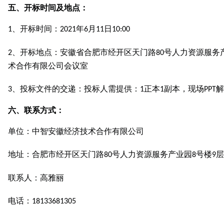
五、开标时间及地点：
、开标时间：
年
月
日
1
2021
6
11
10:00
、开标地点：安徽省合肥市经开区天门路
号人力资源服务
2
80
术合作有限公司会议室
、投标文件的交递：投标人需提供：
正本
副本，现场
解
3
1
1
PPT
六、联系方式：
单位：中智安徽经济技术合作有限公司
地址：合肥市经开区天门路
号人力资源服务产业园
号楼
层
80
8
9
联系人：高雅丽
电话：
18133681305