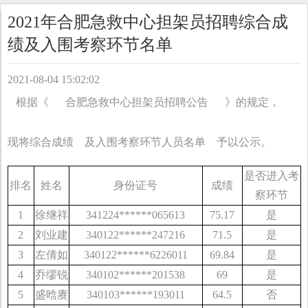
2021年合肥急救中心担架员招聘综合成
绩及入围考察环节名单
2021-08-04 15:02:02
根据《
合肥急救中心担架员招聘公告
》的规定，
现将综合成绩
及入围考察环节人员名单
予以公示。
是否进入考
排名
姓名
身份证号
成绩
察环节
1
徐继祥
341224
******
065613
75.17
是
2
刘业建
340122
******
247216
71.5
是
3
左倩如
340122
******
6226011
69.84
是
4
乔缪锐
340102
******
201538
69
是
5
盛晗赓
340103
******
193011
64.5
否