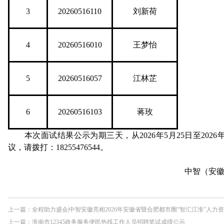
3
20260516110
刘新荷
4
20260516010
王梦怡
5
20260516057
江林芷
6
20260516103
蒋玫
本次面试结果公示为期三天，从2026年5月25日至2026
议，请拨打：18255476544。
中智（安徽）
上一篇：
全程助力盛会|中智安徽亮相2026年安徽省暨合肥都市圈“智汇江淮”人
上一篇：
淮南市12345政务服务便民热线工作人员招聘笔试成绩公示