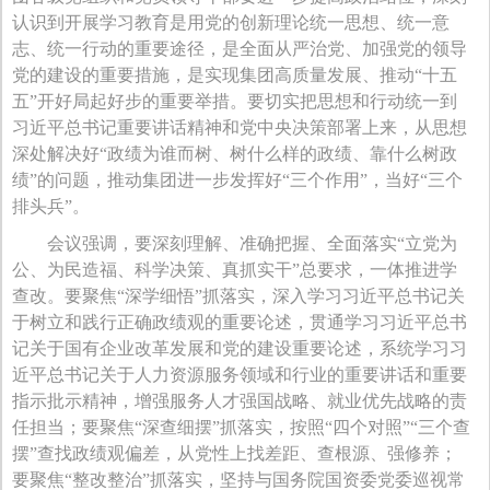
认识到开展学习教育是用党的创新理论统一思想、统一意
志、统一行动的重要途径，是全面从严治党、加强党的领导
党的建设的重要措施，是实现集团高质量发展、推动“十五
五”开好局起好步的重要举措。要切实把思想和行动统一到
习近平总书记重要讲话精神和党中央决策部署上来，从思想
深处解决好“政绩为谁而树、树什么样的政绩、靠什么树政
绩”的问题，推动集团进一步发挥好“三个作用”，当好“三个
排头兵”。
会议强调，要深刻理解、准确把握、全面落实“立党为
公、为民造福、科学决策、真抓实干”总要求，一体推进学
查改。要聚焦“深学细悟”抓落实，深入学习习近平总书记关
于树立和践行正确政绩观的重要论述，贯通学习习近平总书
记关于国有企业改革发展和党的建设重要论述，系统学习习
近平总书记关于人力资源服务领域和行业的重要讲话和重要
指示批示精神，增强服务人才强国战略、就业优先战略的责
任担当；要聚焦“深查细摆”抓落实，按照“四个对照”“三个查
摆”查找政绩观偏差，从党性上找差距、查根源、强修养；
要聚焦“整改整治”抓落实，坚持与国务院国资委党委巡视常